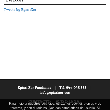
Tweets by EgiariZor
Egiari Zor Fundazioa, | Tel. 944 045 363 |
info@egiarizor.eus
CONTACTO
AVISO LEGAL
Para mejorar nuestros servicios, utilizamos cookies propias y de
terceros, y son duraderas, Nos dan estadísticas de usuario. Si