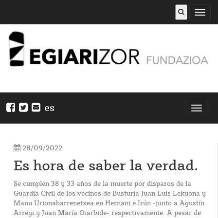
Abrir
menú
es
Nabeg
ireki
28/09/2022
Es hora de saber la verdad.
Se cumplen 38 y 33 años de la muerte por disparos de la
Guardia Civil de los vecinos de Busturia Juan Luis Lekuona y
Manu Urionabarrenetxea en Hernani e Irún -junto a Agustín
Arregi y Juan María Oiarbide- respectivamente. A pesar de