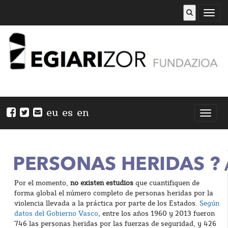
Abrir
menú
eu
es
en
Nabeg
ireki
Por el momento,
no existen estudios
que cuantifiquen de
forma global el número completo de personas heridas por la
violencia llevada a la práctica por parte de los Estados.
Según
datos del Gobierno Vasco
, entre los años 1960 y 2013 fueron
746 las personas heridas por las fuerzas de seguridad, y 426