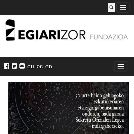
Abrir
menú
eu
es
en
Nabeg
ireki