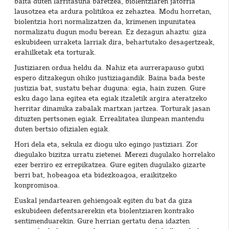
baita duten larritasuna baretzea, biolentziaren jatorria
lausotzea eta ardura politikoa ez zehaztea. Modu horretan,
biolentzia hori normalizatzen da, krimenen inpunitatea
normalizatu dugun modu berean. Ez dezagun ahaztu: giza
eskubideen urraketa larriak dira, behartutako desagertzeak,
erahilketak eta torturak.
Justiziaren ordua heldu da. Nahiz eta aurrerapauso gutxi
espero ditzakegun ohiko justiziagandik. Baina bada beste
justizia bat, sustatu behar duguna: egia, hain zuzen. Gure
esku dago lana egitea eta egiak itzaletik argira ateratzeko
herritar dinamika zabalak martxan jartzea. Torturak jasan
dituzten pertsonen egiak. Errealitatea ilunpean mantendu
duten bertsio ofizialen egiak.
Hori dela eta, sekula ez diogu uko egingo justiziari. Zor
diegulako bizitza urratu zietenei. Merezi dugulako horrelako
ezer berriro ez errepikatzea. Gure egiten dugulako gizarte
berri bat, hobeagoa eta bidezkoagoa, eraikitzeko
konpromisoa.
Euskal jendartearen gehiengoak egiten du bat da giza
eskubideen defentsarerekin eta biolentziaren kontrako
sentimenduarekin. Gure herrian gertatu dena idazten