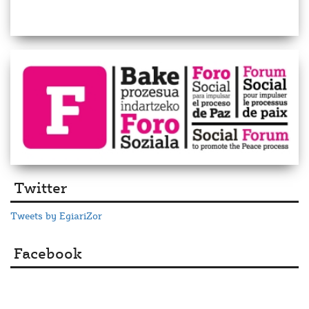
Twitter
Tweets by EgiariZor
Facebook