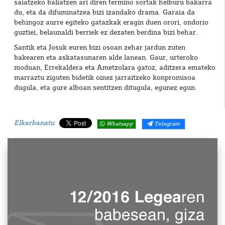
saiatzeko baliatzen ari diren termino sortak helburu bakarra
du, eta da difuminatzea bizi izandako drama. Garaia da
behingoz aurre egiteko gatazkak eragin duen orori, ondorio
guztiei, belaunaldi berriek ez dezaten berdina bizi behar.
Santik eta Josuk euren bizi osoan zehar jardun zuten
bakearen eta askatasunaren alde lanean. Gaur, urteroko
moduan, Errekaldera eta Ametzolara gatoz, aditzera emateko
marraztu ziguten bidetik oinez jarraitzeko konpromisoa
dugula, eta gure alboan sentitzen ditugula, egunez egun.
Elkarbanatu
Whatsapp
Telegram