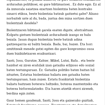
arduradun politikoei, ez gure biktimarioei… Ez dute egin. Ez al
da inmorala saiatzea ezartzen biolentzia baten kontrako
oinarri etikoa, beste biolentzia batzuk gaitzetsi gabe? Akaso
norbaitek uste al du, bada, justua den mina sortzen duen
biolentziak daudela?
Biolentziaren biktimak garela esaten digute, abstraktuan.
Kolpatu gintuen biolentziak arduradunik izango ez balu
bezala. Jasan dugun biolentzia beste batzuk adina
gaitzesgarria ez balitz bezala. Bada, bai, bazen. Eta hori
omititzeak mesede gutxi egiten dio gure konpromiso osoa
duen bizikidetzaren eraikuntzari.
Santi, Josu, Gurutze, Xabier, Mikel, Lutxi, Rafa… eta beste
hainbat ez ziren erahilak izan gatazka erlijioso edo sozial
baten testuinguruan. Ez. Gatazka politiko baten baitan hil
zituzten, Estatua biolentziaz baliatu zen gatazka baten
testuinguruan, hain zuzen. Estatu frankistak biolentzia
baliatu baitzuen boterera heltzeko, boterea mantentzeko eta
boterea birformulatzeko. Eta haren atzetik etorri zirenek,
berdina egin zuten.
Gaur hemen gaudenak, Santi, Josu eta gainerako guztiak,