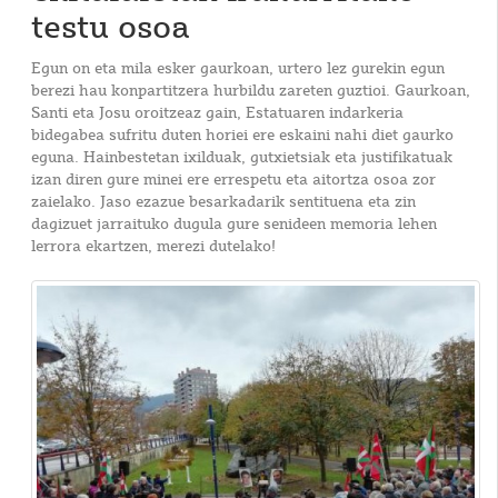
testu osoa
Egun on eta mila esker gaurkoan, urtero lez gurekin egun
berezi hau konpartitzera hurbildu zareten guztioi. Gaurkoan,
Santi eta Josu oroitzeaz gain, Estatuaren indarkeria
bidegabea sufritu duten horiei ere eskaini nahi diet gaurko
eguna. Hainbestetan ixilduak, gutxietsiak eta justifikatuak
izan diren gure minei ere errespetu eta aitortza osoa zor
zaielako. Jaso ezazue besarkadarik sentituena eta zin
dagizuet jarraituko dugula gure senideen memoria lehen
lerrora ekartzen, merezi dutelako!