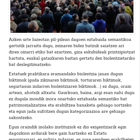
Azken urte luzeotan pil-pilean dagoen eztabaida semantikoa
gertutik jarraitu dugu, zeinaren bidez batzuk saiatzen ari
diren oinarri etiko bat ezartzen, giza eskubideak printzipiotzat
hartuta, euskal gatazkaren baitan gertatu den biolentzietariko
bat deslegitimatzeko.
Estatuek praktikara eramandako biolentzia jasan dugun
biktimok (guda zikinaren biktimok, torturaren biktimok,
segurtasun indarren biolentziaren biktimok...) ez dugu, orain
artean, ahotsik altxatu. Gaurkoan, baina, argi esan nahi dugu
ez dugula inondik inora onartuko eztabaida semantiko bat
patrimonializatzea eta erabiltzea banaketa gehiago sortzeko
eta egun jada sufritzen dugun kategorizazioa are gehiago
sakontzeko.
Egun oraindik inolako instituziok ez dio exigentziarik egin
dagozkion ardurak bere gain hartzeko ez Estatu
espainiarrari, ez polizia indarrei, ez gure senideen erahilketen