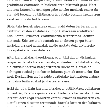
Estatuak frankismo garaian, Trantsizioan eta demokrazian
praktikara eramandako biolentziaren biktimak gara. Hori
ukatzea krimen horiek zigorgabe uzteko modurik onena da
eta, aldi berean, gu biktimariorik gabeko biktima izendatzen
saiatzeko modu baldarrena.
Biolentzia horiek aipatzea ekidin nahi duten berberak dira
deliturik ikusten ez dutenak Iñigo Cabacasen erahilketan.
Edo, Estatu krimenei “erantzunezko terrorismoa” deitzen
dietenak. Edo tortura basatiak jasan dituen gorpu baten
heriotza arrazoi naturalak medio gertatu dela diktatzeko
lotsagabekeria izan dutenak.
Aitortza ofizialari dagokionez, egun bizi dugun distantzia
izugarria da, eta hazi egiten da, ebidenteagoa bilakatzen da,
biolentziak horrela kategorizatzen direnean. Garaia da
behingoz euskal gatazkaren biktima guztiak aitortzeko. Eta
hori, Euskal Herriko lurralde guztietako instituzioen ardura
da, baina baita euskal jendartearena ere.
Aski da jada. Ezin jarraitu ditzakegu justifikatzen poliziaren
biolentzia, Estatu espainiarraren biolentzia terrorista… Ezin
jarraitu dezakegu erabiltzen estatu krimenak makilatzen eta
justifikatzen dituzten terminoak, horrela lortzen den bakarra