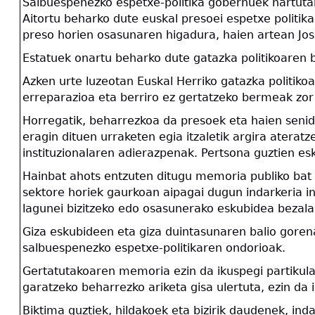
Salbuespenezko espetxe-politika gobernuek hartutak
Aitortu beharko dute euskal presoei espetxe politika
preso horien osasunaren higadura, haien artean Jos
Estatuek onartu beharko dute gatazka politikoaren b
Azken urte luzeotan Euskal Herriko gatazka politikoa
erreparazioa eta berriro ez gertatzeko bermeak zor di
Horregatik, beharrezkoa da presoek eta haien senid
eragin dituen urraketen egia itzaletik argira aterat
instituzionalaren adierazpenak. Pertsona guztien es
Hainbat ahots entzuten ditugu memoria publiko bat 
sektore horiek gaurkoan aipagai dugun indarkeria ins
lagunei bizitzeko edo osasunerako eskubidea bezalak
Giza eskubideen eta giza duintasunaren balio gorenar
salbuespenezko espetxe-politikaren ondorioak.
Gertatutakoaren memoria ezin da ikuspegi partikula
garatzeko beharrezko ariketa gisa ulertuta, ezin da 
Biktima guztiek, hildakoek eta bizirik daudenek, in