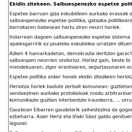
Ekidin zitekeen. Salbuespenezko espetxe poli
Espetxe barruan giza eskubideen aurkako erasoak et
salbuespenezko espetxe-politika, gatazka politikoa
borrokaren babesean hartu ziren neurri horiek.
Indarrean dagoen salbuespenezko espetxe sistema o
apalesgarririk ez jasateko eskubidea urratzen ditue
Azken 4 hamarkadetan, demokrazia deritzon garai hon
salbuespen neurrien ondorioz. Horiez gain, beste bi
mendekuaren, zigor erantsiaren, segurtasunaren edo 
Espetxe politika anker honek ekidin zitezkeen heriot
Heriotza horiek badute zerbait komunean: guztietan
sendaezinen aurkako protokoloak modu arbitrarioan a
komunikazio guztien interbentzio iraunkorra, … urrunt
Gaurkoan Eibarren gaudelarik saihestezina da gogor
ezbeharra. Asier Heriz eta Iñaki Sáez galdu genituen
lagunei.