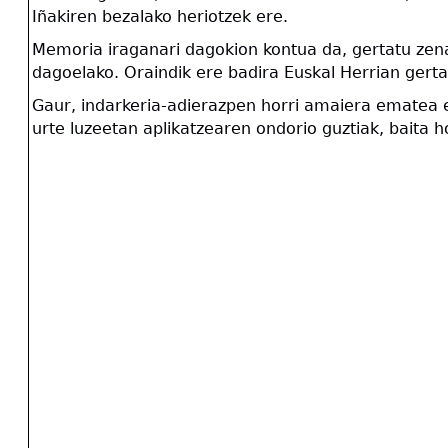
Iñakiren bezalako heriotzek ere.
Memoria iraganari dagokion kontua da, gertatu zenari
dagoelako. Oraindik ere badira Euskal Herrian gerta
Gaur, indarkeria-adierazpen horri amaiera ematea e
urte luzeetan aplikatzearen ondorio guztiak, baita 