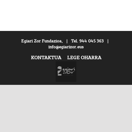
Egiari Zor Fundazioa, | Tel. 944 045 363 |
info@egiarizor.eus
KONTAKTUA
LEGE OHARRA