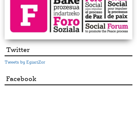
Twitter
Tweets by EgiariZor
Facebook