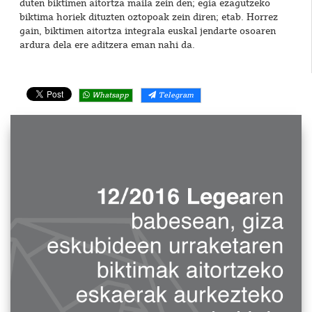
duten biktimen aitortza maila zein den; egia ezagutzeko
biktima horiek dituzten oztopoak zein diren; etab. Horrez
gain, biktimen aitortza integrala euskal jendarte osoaren
ardura dela ere aditzera eman nahi da.
Whatsapp
Telegram