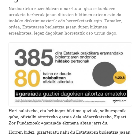
Nazioarteko zuzenbidean oinarrituta, giza eskubideen
urraketa berberak jasan dituzten biktimen artean ezin da
inolako diskriminaziorik edo bereziketarik egin. Tamalez,
ordea, Estatuaren biolentzia jasan duten biktimen
errealitatea, legez dagokien horretatik oso urrun dago.
Hori salatzeko, eta behingoz biktima guztiak, salbuespenik
gabe, ofizialki aitortzeko garaia dela aldarrikatzeko, Egiari
Zor Fundazioak #garaiada ekimena abian jarri du.
Horren bidez, gizarteratu nahi du Estatuaren biolentzia jasan