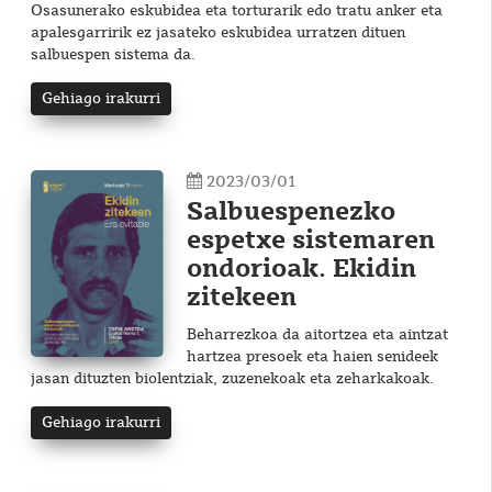
Osasunerako eskubidea eta torturarik edo tratu anker eta
apalesgarririk ez jasateko eskubidea urratzen dituen
salbuespen sistema da.
Gehiago irakurri
2023/03/01
Salbuespenezko
espetxe sistemaren
ondorioak. Ekidin
zitekeen
Beharrezkoa da aitortzea eta aintzat
hartzea presoek eta haien senideek
jasan dituzten biolentziak, zuzenekoak eta zeharkakoak.
Gehiago irakurri