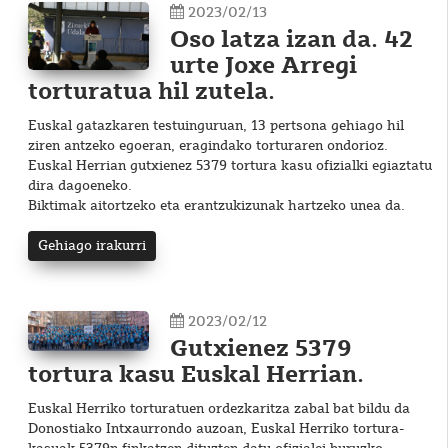
2023/02/13
Oso latza izan da. 42
urte Joxe Arregi
torturatua hil zutela.
Euskal gatazkaren testuinguruan, 13 pertsona gehiago hil
ziren antzeko egoeran, eragindako torturaren ondorioz.
Euskal Herrian gutxienez 5379 tortura kasu ofizialki egiaztatu
dira dagoeneko.
Biktimak aitortzeko eta erantzukizunak hartzeko unea da.
Gehiago irakurri
2023/02/12
Gutxienez 5379
tortura kasu Euskal Herrian.
Euskal Herriko torturatuen ordezkaritza zabal bat bildu da
Donostiako Intxaurrondo auzoan, Euskal Herriko tortura-