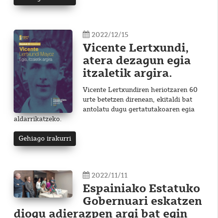
2022/12/15
Vicente Lertxundi,
atera dezagun egia
itzaletik argira.
Vicente Lertxundiren heriotzaren 60
urte betetzen direnean, ekitaldi bat
antolatu dugu gertatutakoaren egia
aldarrikatzeko.
Gehiago irakurri
2022/11/11
Espainiako Estatuko
Gobernuari eskatzen
diogu adierazpen argi bat egin