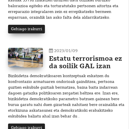
kasuak 5379n finkatzen dituzten datu ofizialei buruzko
balorazioa egiteko eta torturatutako pertsonen aitortza eta
erreparazio integralaren zein ez errepikatzeko bermeen
esparruan, oraindik lan asko falta dela aldarrikatzeko.
Gehiago irakurri
2023/01/09
Estatu terrorismoa ez
da soilik GAL izan
Bizikidetza demokratikoaren kontzeptuak eskatzen du
konfrontazio armatuaren ondorioak gainditzea, pertsona
guztien eskubide guztiak bermatzea, baina baita indarrean
dagoen gatazka politikoaren zergatiei heltzea ere. Izan ere,
bizikidetza demokratikoko parametro batzuen gainean bere
burua garatu nahi duen gizarteak nahitaez bere orainaldia eta
etorkizuna askatasunez eta demokratikoki erabakitzeko
eskubidea baliatu ahal izan behar du .
Gehiago irakurri