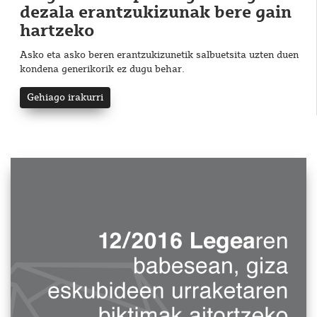
dezala erantzukizunak bere gain
hartzeko
Asko eta asko beren erantzukizunetik salbuetsita uzten duen
kondena generikorik ez dugu behar.
Gehiago irakurri