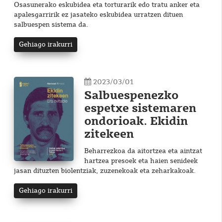
Osasunerako eskubidea eta torturarik edo tratu anker eta
apalesgarririk ez jasateko eskubidea urratzen dituen
salbuespen sistema da.
Gehiago irakurri
2023/03/01
Salbuespenezko
espetxe sistemaren
ondorioak. Ekidin
zitekeen
Beharrezkoa da aitortzea eta aintzat
hartzea presoek eta haien senideek
jasan dituzten biolentziak, zuzenekoak eta zeharkakoak.
Gehiago irakurri