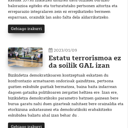
kasuak 5379n finkatzen dituzten datu ofizialei buruzko
balorazioa egiteko eta torturatutako pertsonen aitortza eta
erreparazio integralaren zein ez errepikatzeko bermeen
esparruan, oraindik lan asko falta dela aldarrikatzeko.
Gehiago irakurri
2023/01/09
Estatu terrorismoa ez
da soilik GAL izan
Bizikidetza demokratikoaren kontzeptuak eskatzen du
konfrontazio armatuaren ondorioak gainditzea, pertsona
guztien eskubide guztiak bermatzea, baina baita indarrean
dagoen gatazka politikoaren zergatiei heltzea ere. Izan ere,
bizikidetza demokratikoko parametro batzuen gainean bere
burua garatu nahi duen gizarteak nahitaez bere orainaldia eta
etorkizuna askatasunez eta demokratikoki erabakitzeko
eskubidea baliatu ahal izan behar du .
Gehiago irakurri