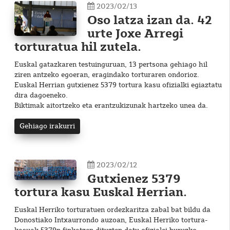
2023/02/13
Oso latza izan da. 42
urte Joxe Arregi
torturatua hil zutela.
Euskal gatazkaren testuinguruan, 13 pertsona gehiago hil
ziren antzeko egoeran, eragindako torturaren ondorioz.
Euskal Herrian gutxienez 5379 tortura kasu ofizialki egiaztatu
dira dagoeneko.
Biktimak aitortzeko eta erantzukizunak hartzeko unea da.
Gehiago irakurri
2023/02/12
Gutxienez 5379
tortura kasu Euskal Herrian.
Euskal Herriko torturatuen ordezkaritza zabal bat bildu da
Donostiako Intxaurrondo auzoan, Euskal Herriko tortura-