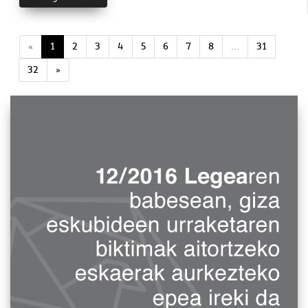
«
1
2
3
4
5
6
7
8
...
31
32
»